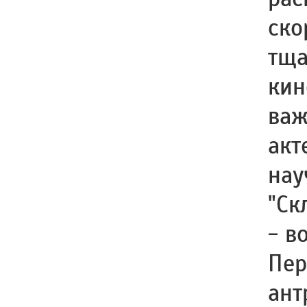
ско
тща
кин
важ
акт
нау
"Ск
- в
Пер
ант