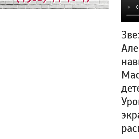
Зве
Але
нав
Мас
дет
Уро
экр
рас