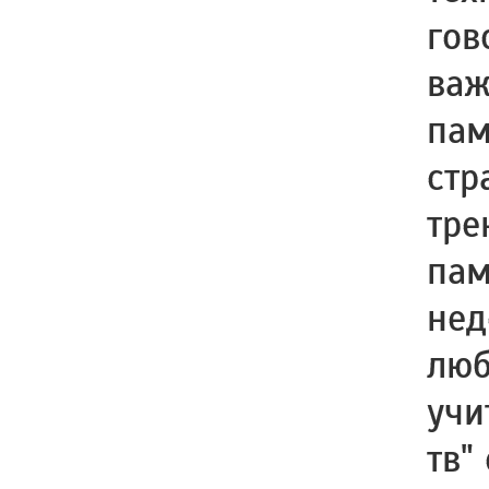
гов
важ
пам
стр
тре
пам
нед
люб
учи
тв"