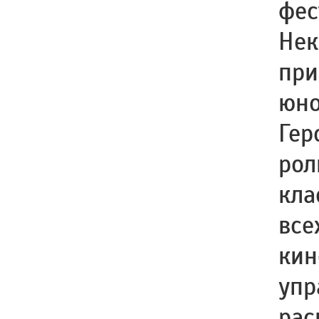
фес
Нек
при
юно
Гер
рол
кла
все
кин
упр
рас