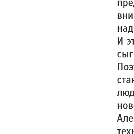
пре
вни
над
И э
сыг
Поэ
ста
люд
нов
Але
тех