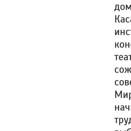
дом
Кас
инс
кон
теа
сож
сов
Мир
нач
тру