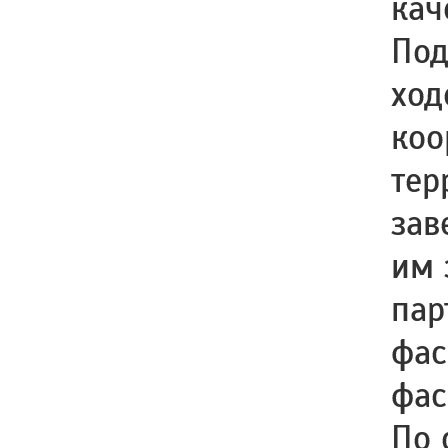
кач
Под
ход
коо
тер
зав
им 
пар
фас
фас
По 