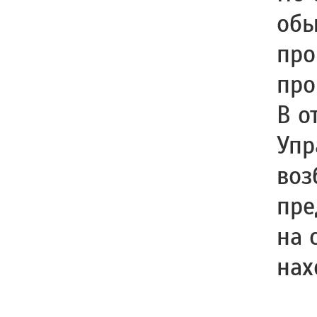
обы
про
про
В о
Упр
воз
пре
на 
нах