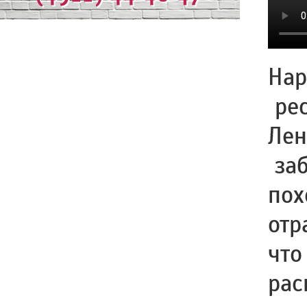
Нар
рес
Лен
заб
пох
отр
что
рас