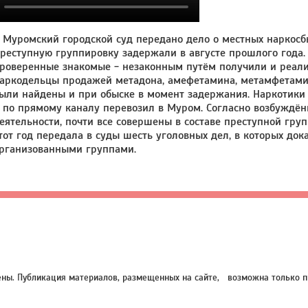
 Муромский городской суд передано дело о местных наркосб
реступную группировку задержали в августе прошлого года. 
роверенные знакомые - незаконным путём получили и реал
аркодельцы продажей метадона, амефетамина, метамфетами
ыли найдены и при обыске в момент задержания. Наркотики 
 по прямому каналу перевозил в Муром. Согласно возбуждён
еятельности, почти все совершены в составе преступной гру
тот год передала в суды шесть уголовных дел, в которых до
рганизованными группами.
нены. Публикация материалов, размещенных на сайте, возможна только п