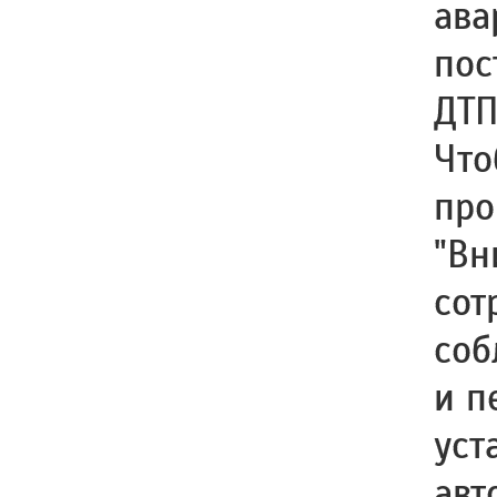
ава
пос
ДТП
Что
про
"Вн
сот
соб
и п
уст
авт