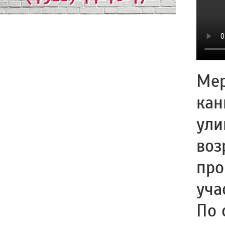
Мер
кан
ули
воз
про
уча
По 