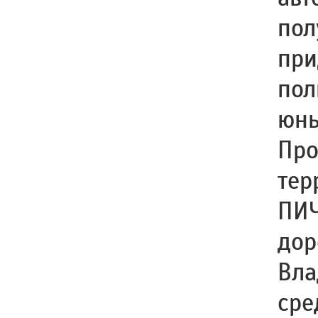
пол
при
пол
юны
Про
тер
ПИЧ
дор
Вла
сре