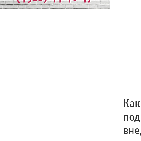
Как
под
вне