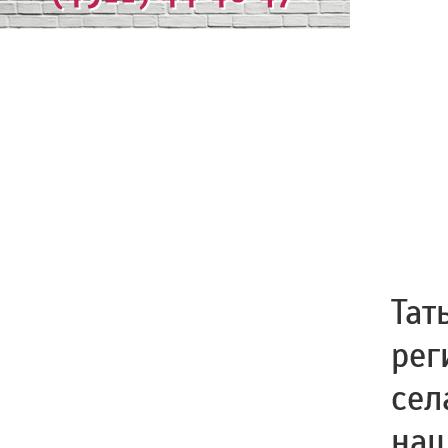
Тат
рег
сел
наш