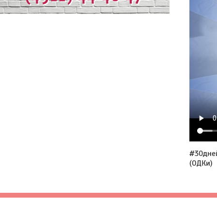
#30дне
(ОДКи)