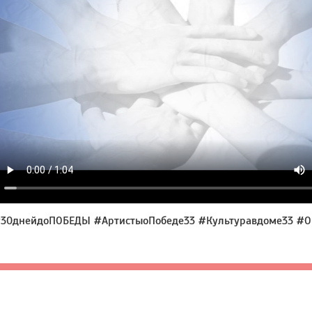
30днейдоПОБЕДЫ #АртистыоПобеде33 #Культуравдоме33 #ODK